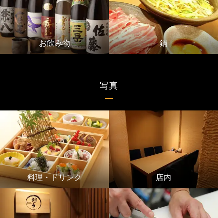
お飲み物
鍋
写真
料理・ドリンク
店内