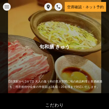
空席確認・ネット予約
旬和膳 きゅう
【目黒駅から2分で】大人の集う和の寛ぎ空間に旬の絶品料理と美酒銘酒
をご用意接待や会食の半個室は2名様～20名様まで対応いたします。
こだわり