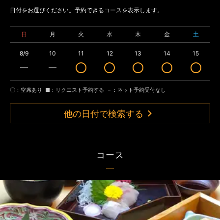
日付をお選びください。予約できるコースを表示します。
日
月
火
水
木
金
土
8/9
10
11
12
13
14
15
〇：空席あり
■：リクエスト予約する
－：ネット予約受付なし
他の日付で検索する
コース