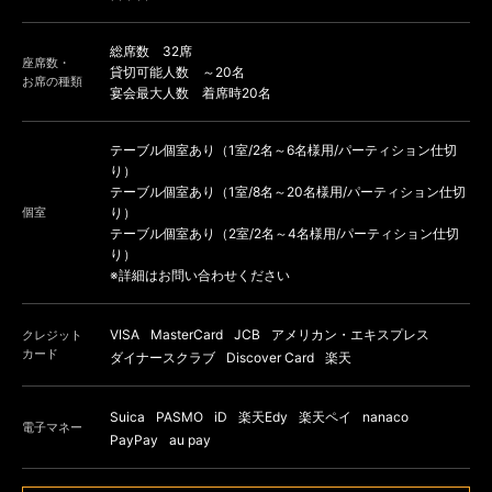
総席数 32席
座席数・
貸切可能人数 ～20名
お席の種類
宴会最大人数 着席時20名
テーブル個室あり（1室/2名～6名様用/パーティション仕切
り）
テーブル個室あり（1室/8名～20名様用/パーティション仕切
個室
り）
テーブル個室あり（2室/2名～4名様用/パーティション仕切
り）
※詳細はお問い合わせください
VISA
MasterCard
JCB
アメリカン・エキスプレス
クレジット
カード
ダイナースクラブ
Discover Card
楽天
Suica
PASMO
iD
楽天Edy
楽天ペイ
nanaco
電子マネー
PayPay
au pay