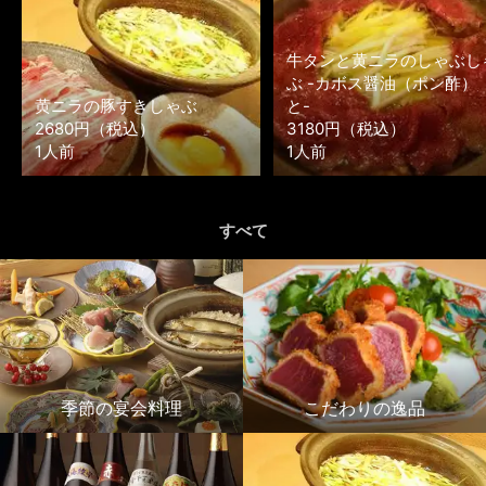
牛タンと黄ニラのしゃぶし
ぶ -カボス醤油（ポン酢）
黄ニラの豚すきしゃぶ
と-
2680円（税込）
3180円（税込）
1人前
1人前
すべて
季節の宴会料理
こだわりの逸品